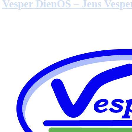
Vesper DienOS – Jens Vespe
Ihr freundlicher und kompetenter Hausha